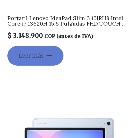
Portátil Lenovo IdeaPad Slim 3 15IRH8 Intel
Core i7 13620H 15,6 Pulgadas FHD TOUCH
Memoria 16GB Estado Solido 512GB Windows
11 Home con Lector de Huella Color Gris
$
3.148.900
COP (antes de IVA)
Leer más